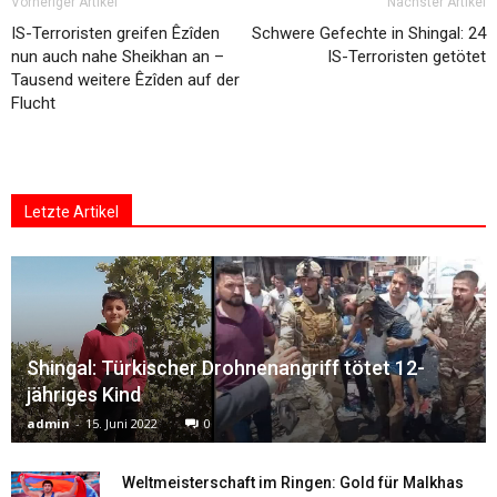
Vorheriger Artikel
Nächster Artikel
IS-Terroristen greifen Êzîden
Schwere Gefechte in Shingal: 24
nun auch nahe Sheikhan an –
IS-Terroristen getötet
Tausend weitere Êzîden auf der
Flucht
Letzte Artikel
Shingal: Türkischer Drohnenangriff tötet 12-
jähriges Kind
admin
-
15. Juni 2022
0
Weltmeisterschaft im Ringen: Gold für Malkhas