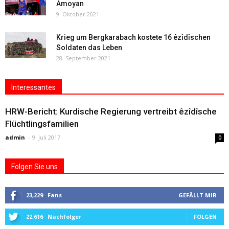
Amoyan
9. Oktober 2021
Krieg um Bergkarabach kostete 16 êzîdîschen
Soldaten das Leben
28. September 2021
Interessantes
HRW-Bericht: Kurdische Regierung vertreibt êzîdîsche
Flüchtlingsfamilien
admin
-
9. Juli 2017
0
Folgen Sie uns
23,229
Fans
GEFÄLLT MIR
22,616
Nachfolger
FOLGEN