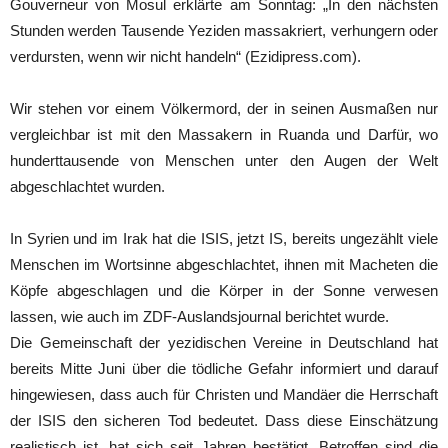
Gouverneur von Mosul erklärte am Sonntag: „In den nächsten
Stunden werden Tausende Yeziden massakriert, verhungern oder
verdursten, wenn wir nicht handeln“ (Ezidipress.com).
Wir stehen vor einem Völkermord, der in seinen Ausmaßen nur
vergleichbar ist mit den Massakern in Ruanda und Darfür, wo
hunderttausende von Menschen unter den Augen der Welt
abgeschlachtet wurden.
In Syrien und im Irak hat die ISIS, jetzt IS, bereits ungezählt viele
Menschen im Wortsinne abgeschlachtet, ihnen mit Macheten die
Köpfe abgeschlagen und die Körper in der Sonne verwesen
lassen, wie auch im ZDF-Auslandsjournal berichtet wurde.
Die Gemeinschaft der yezidischen Vereine in Deutschland hat
bereits Mitte Juni über die tödliche Gefahr informiert und darauf
hingewiesen, dass auch für Christen und Mandäer die Herrschaft
der ISIS den sicheren Tod bedeutet. Dass diese Einschätzung
realistisch ist, hat sich seit Jahren bestätigt. Betroffen sind die