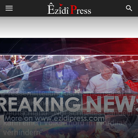
Pressemitteilung der Gemeinschaft
der ezidischen Vereine in
Deutschland: „Nur schnelles Handeln
kann einen Völkermord im Nordirak
verhindern“